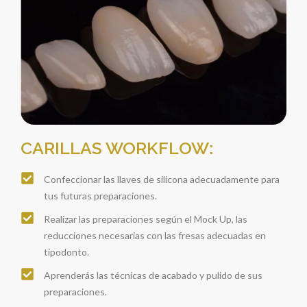
CARILLAS WORKFLOW:
Confeccionar las llaves de silicona adecuadamente para
tus futuras preparaciones.
Realizar las preparaciones según el Mock Up, las
reducciones necesarias con las fresas adecuadas en
tipodonto.
Aprenderás las técnicas de acabado y pulido de sus
preparaciones.