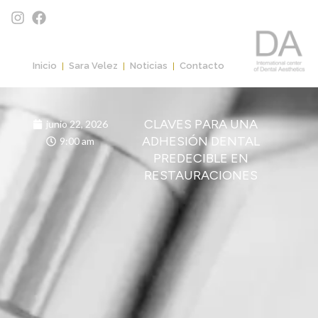
Inicio
Sara Velez
Noticias
Contacto
CLAVES PARA UNA
junio 22, 2026
ADHESIÓN DENTAL
9:00 am
PREDECIBLE EN
RESTAURACIONES