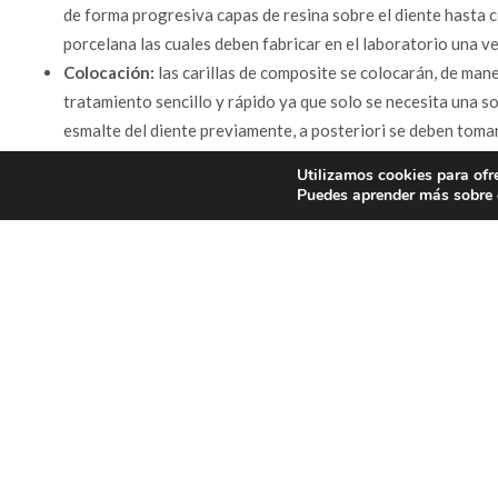
de forma progresiva capas de resina sobre el diente hasta co
porcelana las cuales deben fabricar en el laboratorio una ve
Colocación:
las carillas de composite se colocarán, de maner
tratamiento sencillo y rápido ya que solo se necesita una sol
esmalte del diente previamente, a posteriori se deben toma
hace que las carillas de porcelana necesitan más sesiones p
Utilizamos cookies para ofr
Duración:
las carillas de composite tienen una durabilidad
Puedes aprender más sobre q
alteraciones de color y se erosiona la resina. Las carillas 
20 años, su resistencia es mucho mayor a la abrasión.
Definitivas:
el concepto de carillas de composite viene vinc
volver a tener la pieza dental en estado natural. las carilla
atrás ya que si se retiran las piezas dentales quedaran con l
Resultados:
las carillas de composite nos dan uno resultad
carillas los resultados de estas son mucho menos predecibl
carillas de porcelana también ofrecen resultados altamente 
sonrisa espectacular ya que ofrecen un brillo, forma y colo
perfecto, que sea muy atractivo y llame la atención. Los res