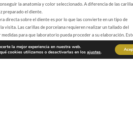
nseguir la anatomía y color seleccionado. A diferencia de las carilla
z preparado el diente.
a directa sobre el diente es por lo que las convierte en un tipo de
a visita. Las carillas de porcelana requieren realizar un tallado del
r medidas para que laboratorio pueda proceder a su elaboración. Est
ara su colocación.
ecerte la mejor experiencia en nuestra web.
Acep
 más comprometida lo normal es que duren de 2 a 5 años, suelen apare
ué cookies utilizamos o desactivarlas en los
ajustes
.
de porcelana son muchísimo más duraderas, la duración suele ser de 15
ulado al hecho de que son reversibles puesto que se pueden retirar y
s de porcelana una vez se ha realizado el tallado ya no se podrá volver
a anatomía del tallado.
os naturales, pero hay un punto importante a destacar en este tipo d
es ya que dependen totalmente de la creación del odontólogo. Las
naturales y más estéticos que las carillas de composite, consiguen 
r perfecto. Son las más utilizadas cuando se requiere un tratamiento
ultados de este tipo de carillas son totalmente predecibles puesto q