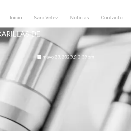
Inicio
Sara Velez
Noticias
Contacto
ARILLAS DE
mayo 23, 2023
2:39 pm